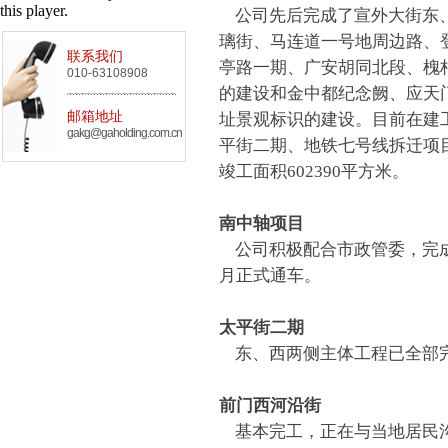
this player.
公司先后完成了宣外大街东、
璃街、马连道一号地周边路、
联系我们
亭路一期、广安胡同北段、槐
010-63108908
的建设和金中都纪念阙、应天
邮箱地址
址景观标识的建设。目前在建
gakg@gaholding.com.cn
平街二期、地铁七号线拆迁项目
竣工面积602390平方米。
南中轴项目
公司积极配合市政管委，完成永
月正式通车。
太平街二期
东、西两侧主体工程已全部
前门西河沿街
基本完工，正在与当地居民沟