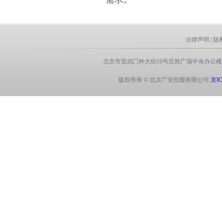
法律声明
|
隐
北京市宣武门外大街10号庄胜广场中央办公楼北翼8层 电话:
版权所有 © 北京广安控股有限公司
京IC