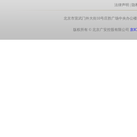
法律声明
|
隐
北京市宣武门外大街10号庄胜广场中央办公楼北翼8层 电话:
版权所有 © 北京广安控股有限公司
京IC